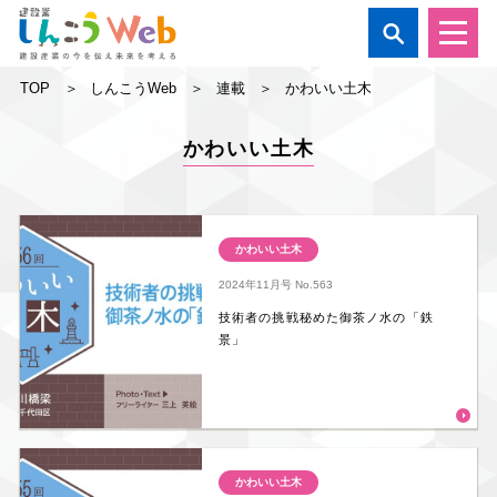

TOP
しんこうWeb
連載
かわいい土木
かわいい土木
かわいい土木
2024年11月号
No.563
技術者の挑戦秘めた御茶ノ水の「鉄
景」
かわいい土木