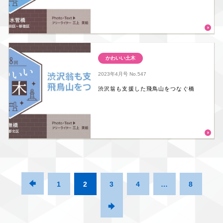
かわいい土木
2023年4月号
No.547
渋沢翁も支援した飛鳥山をつなぐ橋

1
2
3
4
…
8
