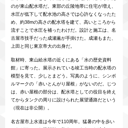
のが東山配水塔だ。東部の丘陵地帯に住宅が増え、
水圧が低下して配水池の高さでは心許なくなったた
め、約38mの高さの配水塔を建て、高いところから
流すことで水圧を補ったわけだ。設計と施工は、名
古屋市技手だった成瀬薫が手掛けた。成瀬もまた、
上田と同じ東京帝大の出身だ。
取材時、東山給水塔の近くにある「水の歴史資料
館」に寄った。展示されている竣工当時の配水塔の
模型を見て、少しとまどう。写真のように、シンボ
ルマークの「赤いとんがり屋根」がないのだ。じつ
は、赤い屋根の部分は、配水塔としての役目を終え
てからタンクの周りに設けられた展望通路だという
（現在は非公開）。
名古屋市上水道は今年で110周年。猛暑の中を歩い