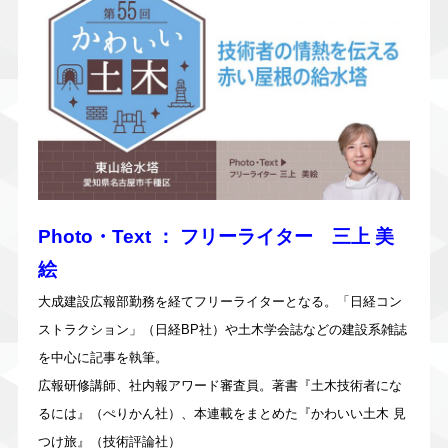
Photo・Text ： フリーライター 三上 美
絵
大成建設広報部勤務を経てフリーライターとなる。「日経コン
ストラクション」（日経BP社）や土木学会誌などの建設系雑誌
を中心に記事を執筆。
広報研修講師、社内報アワード審査員。著書『土木技術者にな
るには』（ぺりかん社）、本連載をまとめた『かわいい土木 見
つけ旅』（技術評論社）