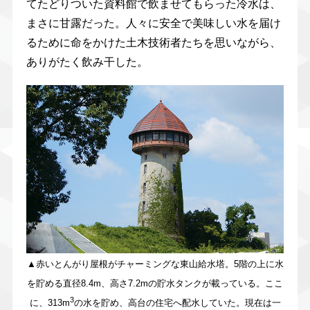
てたどりついた資料館で飲ませてもらった冷水は、
まさに甘露だった。人々に安全で美味しい水を届け
るために命をかけた土木技術者たちを思いながら、
ありがたく飲み干した。
▲赤いとんがり屋根がチャーミングな東山給水塔。5階の上に水
を貯める直径8.4m、高さ7.2mの貯水タンクが載っている。ここ
3
に、313m
の水を貯め、高台の住宅へ配水していた。現在は一