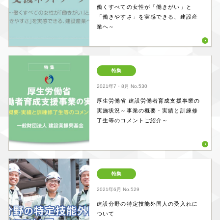
働くすべての女性が「働きがい」と
「働きやすさ」を実感できる、建設産
業へ～
特集
2021年7・8月
No.530
厚生労働省 建設労働者育成支援事業の
実施状況～事業の概要・実績と訓練修
了生等のコメントご紹介～
特集
2021年6月
No.529
建設分野の特定技能外国人の受入れに
ついて