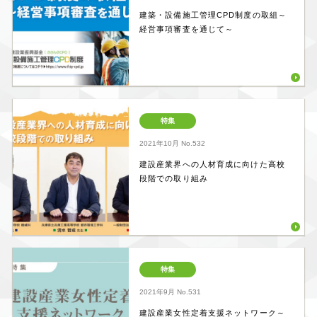
建築・設備施工管理CPD制度の取組～
経営事項審査を通じて～
特集
2021年10月
No.532
建設産業界への人材育成に向けた高校
段階での取り組み
特集
2021年9月
No.531
建設産業女性定着支援ネットワーク～