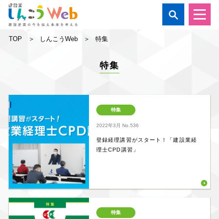

TOP
しんこうWeb
特集
特集
特集
2022年3月
No.536
登録経理講習がスタート！「建設業経
理士CPD講習」
特集