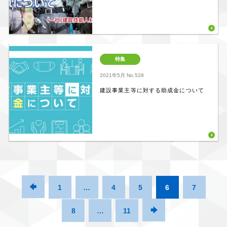
特集
2021年5月
No.528
建設事業主等に対する助成金について

1
…
4
5
6
7
8
…
11
