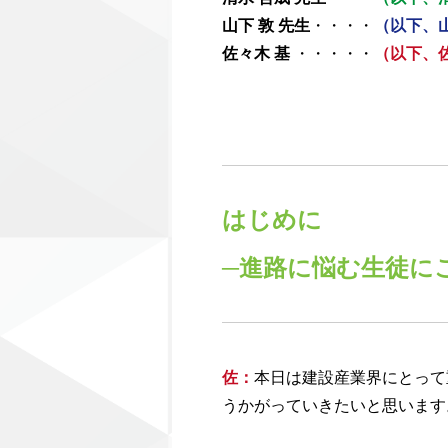
山下 敦 先生
・・・・
（以下、
佐々木 基
・・・・・
（以下、
はじめに
─進路に悩む生徒に
佐
：
本日は建設産業界にとって
うかがっていきたいと思います