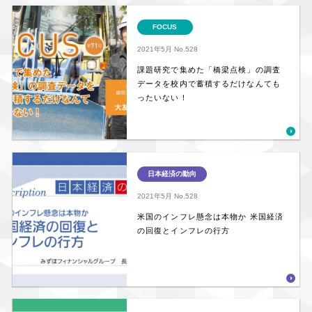
FOCUS
2021年5月
No.528
課題研究で集めた「橋梁点検」の調査
データを校内で蓄積するだけなんても
ったいない！
日本経済の動向
2021年5月
No.528
米国のインフレ懸念は本物か 米国経済
の回復とインフレの行方