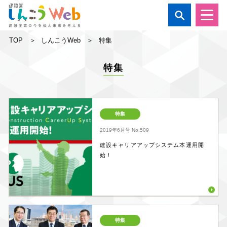

TOP
しんこうWeb
特集
特集
特集
2019年6月号
No.509
建設キャリアアップシステム本運用開
始！
特集