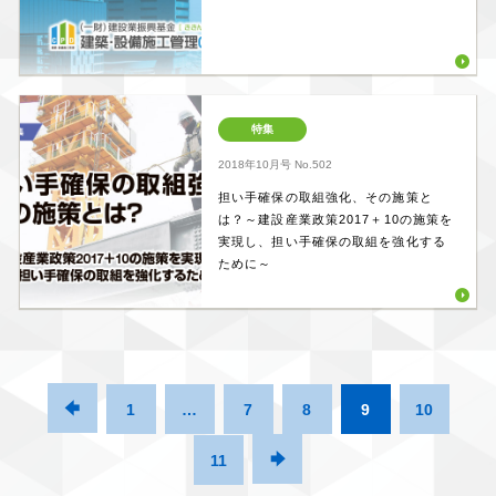
特集
2018年10月号
No.502
担い手確保の取組強化、その施策と
は？～建設産業政策2017＋10の施策を
実現し、担い手確保の取組を強化する
ために～

1
…
7
8
9
10
11
