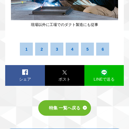
現場以外に工場でのダクト製造にも従事
1
2
3
4
5
6
シェア
ポスト
LINEで送る
特集 一覧へ戻る