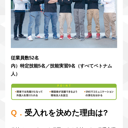
従業員数52名
内）特定技能5名／技能実習9名（すべてベトナム
人）
Q．
受入れを決めた理由は?