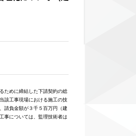
るために締結した下請契約の総
当該工事現場における施工の技
、請負金額が３千５百万円（建
工事については、監理技術者は