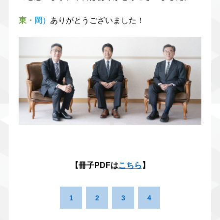
東・
岡）
ありがとうございました！
【冊子PDFは
こちら
】
1
2
3
4