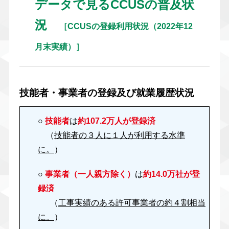
データで見るCCUSの普及状
況
［CCUSの登録利用状況（2022年12
月末実績）］
技能者・事業者の登録及び就業履歴状況
○
技能者
は
約107.2万人が登録済
（
技能者の３人に１人が利用する水準
に。
）
○
事業者（一人親方除く）
は
約14.0万社が登
録済
（
工事実績のある許可事業者の約４割相当
に。
）