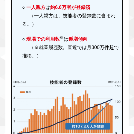
○
一人親方
は
約6.6万者が登録済
（一人親方は、技能者の登録数に含まれ
る。）
※
○
現場での利用数
は
逓増傾向
（※就業履歴数。直近では月300万件超で
推移。）