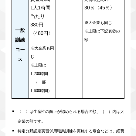
1人1時間
30％〈45％〉
当たり
※大企業も同じ
380円
一般
※上限は下記表②の
〈480円〉
訓練
額
※大企業も同
コー
じ
ス
※上限は
1,200時間
（一部
1,600時間）
〈 〉は生産性の向上が認められる場合の額、（ ）内は大
企業の額です。
特定分野認定実習併用職業訓練を実施する場合などは、経費