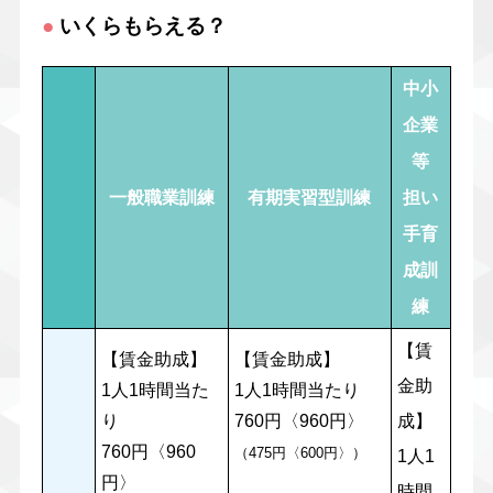
●
いくらもらえる？
中小
企業
等
一般職業訓練
有期実習型訓練
担い
手育
成訓
練
【賃
【賃金助成】
【賃金助成】
金助
1人1時間当た
1人1時間当たり
り
760円〈960円〉
成】
760円〈960
（475円〈600円〉）
1人1
円〉
時間