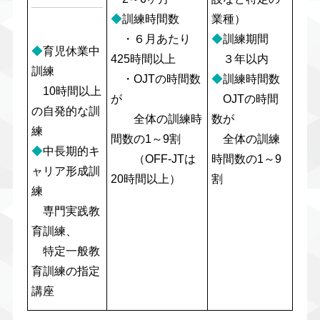
◆
訓練時間数
業種）
・６月あたり
◆
訓練期間
◆
育児休業中
425時間以上
３年以内
訓練
・OJTの時間数
◆
訓練時間数
10時間以上
が
OJTの時間
の自発的な訓
全体の訓練時
数が
練
間数の1～9割
全体の訓練
◆
中長期的キ
（OFF-JTは
時間数の1～9
ャリア形成訓
20時間以上）
割
練
専門実践教
育訓練、
特定一般教
育訓練の指定
講座