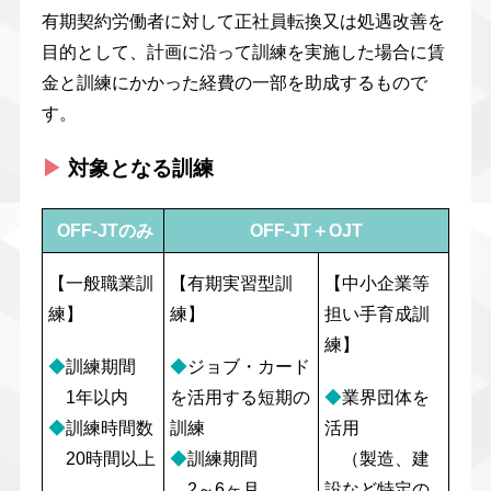
有期契約労働者に対して正社員転換又は処遇改善を
目的として、計画に沿って訓練を実施した場合に賃
金と訓練にかかった経費の一部を助成するもので
す。
▶︎
対象となる訓練
OFF-JTのみ
OFF-JT＋OJT
【一般職業訓
【有期実習型訓
【中小企業等
練】
練】
担い手育成訓
練】
◆
訓練期間
◆
ジョブ・カード
1年以内
を活用する短期の
◆
業界団体を
◆
訓練時間数
訓練
活用
20時間以上
◆
訓練期間
（製造、建
2～6ヶ月
設など特定の