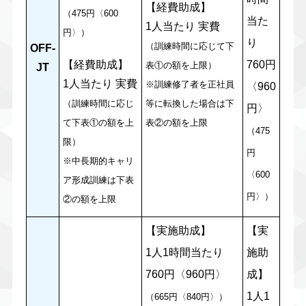
【経費助成】
（475円〈600
当た
1人当たり 実費
円〉）
り
（訓練時間に応じて下
OFF-
【経費助成】
760円
表①の額を上限）
JT
1人当たり 実費
※訓練修了者を正社員
〈960
（訓練時間に応じ
等に転換した場合は下
円〉
て下表①の額を上
表②の額を上限
（475
限）
円
※中長期的キャリ
〈600
ア形成訓練は下表
円〉）
②の額を上限
【実施助成】
【実
1人1時間当たり
施助
760円〈960円〉
成】
1人1
（665円〈840円〉）