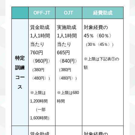
OFF-JT
OJT
経費助成
賃金助成
実施助成
対象経費の
1人1時間
1人1時間
45％〈60％〉
当たり
当たり
（30％〈45％〉）
760円
665円
特定
※上限は下記表①の
〈960円〉
〈840円〉
訓練
額
（380円
（380円
コー
〈480円〉）
〈480円〉）
ス
※上限は
※上限は680
1,200時間
時間
（一部
1,600時間）
賃金助成
対象経費の