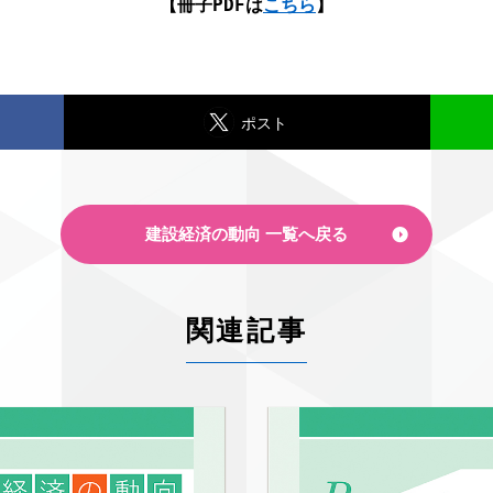
【冊子PDFは
こちら
】
ポスト
建設経済の動向 一覧へ戻る
関連記事