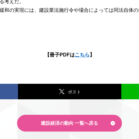
る考えだ。
緩和の実現には、建設業法施行令や場合によっては同法自体の
【冊子PDFは
こちら
】
ポスト
建設経済の動向 一覧へ戻る