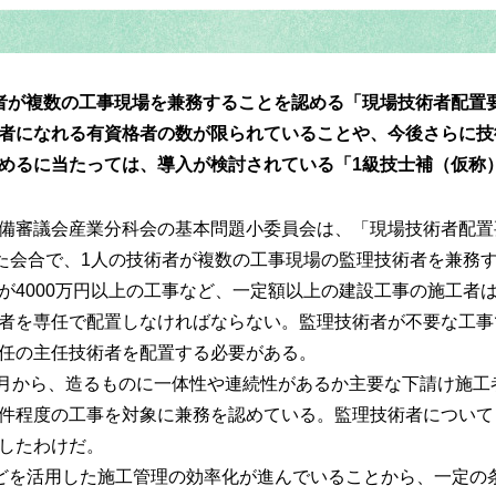
者が複数の工事現場を兼務することを認める「現場技術者配置
者になれる有資格者の数が限られていることや、今後さらに技
めるに当たっては、導入が検討されている「1級技士補（仮称
備審議会産業分科会の基本問題小委員会は、「現場技術者配置
した会合で、1人の技術者が複数の工事現場の監理技術者を兼務
が4000万円以上の工事など、一定額以上の建設工事の施工者
者を専任で配置しなければならない。監理技術者が不要な工事
任の主任技術者を配置する必要がある。
年2月から、造るものに一体性や連続性があるか主要な下請け施
た2件程度の工事を対象に兼務を認めている。監理技術者につい
したわけだ。
などを活用した施工管理の効率化が進んでいることから、一定の