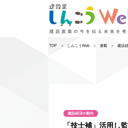
TOP
しんこうWeb
連載
建設
建設経済の動向
「技士補」活用し