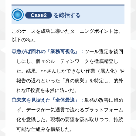
Case2
を総括する
このケースを成功に導いたターニングポイントは、
以下の3点。
◎急がば回れの「業務可視化」：
ツール選定を後回
しにし、個々のルーティンワークを徹底精査し
た。結果、○○さんしかできない作業（属人化）や
報告の遅れといった「真の病巣」を特定し、的外
れなIT投資を未然に防いだ。
◎未来を見据えた「全体最適」：
単発の改善に留め
ず、データが一気通貫で流れるプラットフォーム
化を意識した。現場の要望を汲み取りつつ、持続
可能な仕組みを構築した。