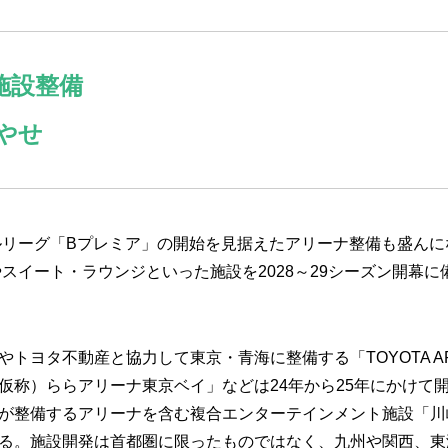
施設整備
やせ
ールリーグ「Bプレミア」の開始を見据えたアリーナ整備も盛ん
やスイート・ラウンジといった施設を2028～29シーズン開幕
トヨタ不動産と協力して東京・青海に整備する「TOYOTA ARE
仮称）ららアリーナ東京ベイ」などは24年から25年にかけて
が整備するアリーナを含む複合エンターテインメント施設「川
る。施設開発は首都圏に限ったものではなく、九州や関西、東