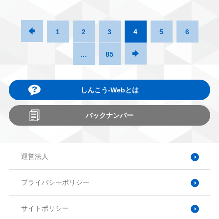

1
2
3
4
5
6
…
85

しんこう-Webとは
バックナンバー
運営法人
プライバシーポリシー
サイトポリシー