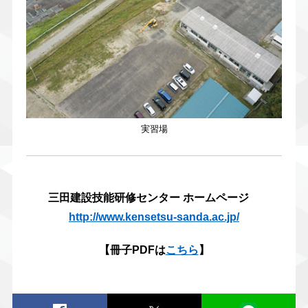
実習場
三田建設技能研修センター ホームページ
http://www.kensetsu-sanda.ac.jp/
【冊子PDFは
こちら
】