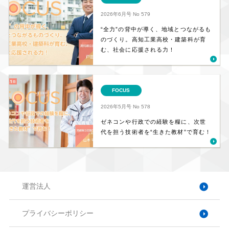
2026年6月号
No 579
“全力”の背中が導く、地域とつながるも
のづくり。高知工業高校・建築科が育
む、社会に応援される力！
FOCUS
2026年5月号
No 578
ゼネコンや行政での経験を糧に、次世
代を担う技術者を“生きた教材”で育む！
運営法人
プライバシーポリシー