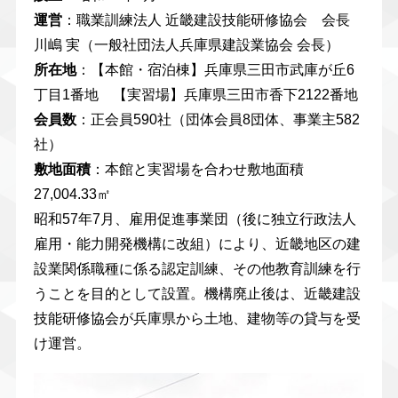
運営
：職業訓練法人 近畿建設技能研修協会 会長
川嶋 実（一般社団法人兵庫県建設業協会 会長）
所在地
：【本館・宿泊棟】兵庫県三田市武庫が丘6
丁目1番地 【実習場】兵庫県三田市香下2122番地
会員数
：正会員590社（団体会員8団体、事業主582
社）
敷地面積
：本館と実習場を合わせ敷地面積
27,004.33㎡
昭和57年7月、雇用促進事業団（後に独立行政法人
雇用・能力開発機構に改組）により、近畿地区の建
設業関係職種に係る認定訓練、その他教育訓練を行
うことを目的として設置。機構廃止後は、近畿建設
技能研修協会が兵庫県から土地、建物等の貸与を受
け運営。