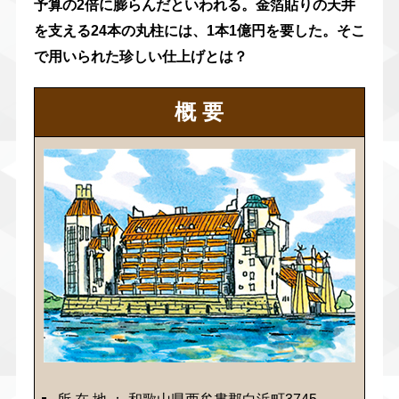
予算の2倍に膨らんだといわれる。金箔貼りの天井
を支える24本の丸柱には、1本1億円を要した。そこ
で用いられた珍しい仕上げとは？
概 要
所 在 地 ： 和歌山県西牟婁郡白浜町3745