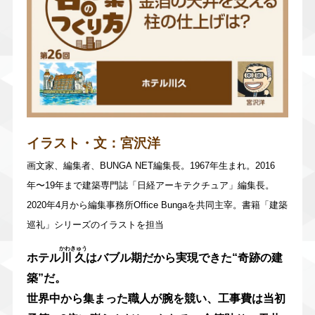
イラスト・文：
宮沢洋
画文家、編集者、BUNGA NET編集長。1967年生まれ。2016
年〜19年まで建築専門誌「日経アーキテクチュア」編集長。
2020年4月から編集事務所Office Bungaを共同主宰。書籍「建築
巡礼」シリーズのイラストを担当
かわきゅう
ホテル
川久
はバブル期だから実現できた“奇跡の建
築”だ。
世界中から集まった職人が腕を競い、工事費は当初