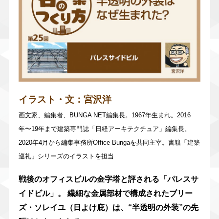
イラスト・文：
宮沢洋
画文家、編集者、BUNGA NET編集長。1967年生まれ。2016
年〜19年まで建築専門誌「日経アーキテクチュア」編集長。
2020年4月から編集事務所Office Bungaを共同主宰。書籍「建築
巡礼」シリーズのイラストを担当
戦後のオフィスビルの金字塔と評される「パレスサ
イドビル」。 繊細な金属部材で構成されたブリー
ズ・ソレイユ（日よけ庇）は、“半透明の外装”の先