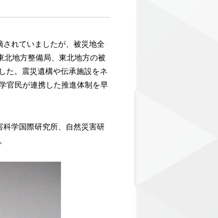
摘されていましたが、被災地全
東北地方整備局、東北地方の被
ました。震災遺構や伝承施設をネ
学官民が連携した推進体制を早
害科学国際研究所、自然災害研
。