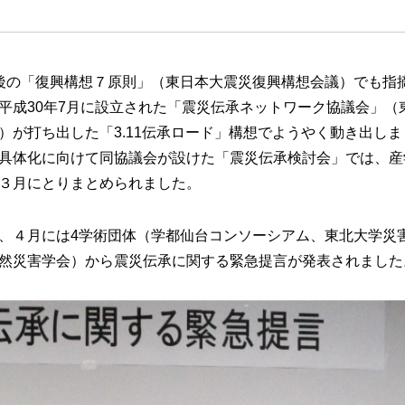
後の「復興構想７原則」（東日本大震災復興構想会議）でも指
平成30年7月に設立された「震災伝承ネットワーク協議会」（
）が打ち出した「3.11伝承ロード」構想でようやく動き出し
具体化に向けて同協議会が設けた「震災伝承検討会」では、産
３月にとりまとめられました。
、４月には4学術団体（学都仙台コンソーシアム、東北大学災
然災害学会）から震災伝承に関する緊急提言が発表されました