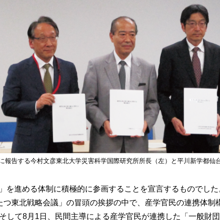
に報告する今村文彦東北大学災害科学
国際研究所所長（左）と平川新学都仙
ード」を進める体制に積極的に参画することを宣言するものでした
たつ東北戦略会議」の冒頭の挨拶の中で、産学官民の連携体制
そして8月1日、民間主導による産学官民が連携した「一般財団法