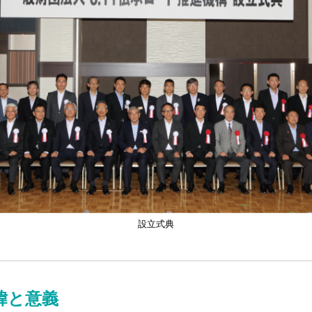
設立式典
緯と意義