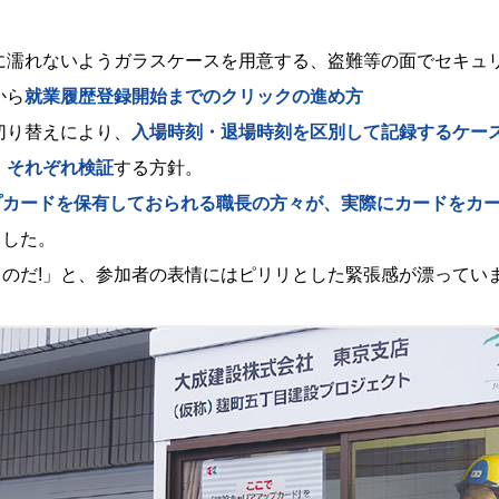
に濡れないようガラスケースを用意する、盗難等の面でセキュ
から
就業履歴登録開始までのクリックの進め方
切り替えにより、
入場時刻・退場時刻を区別して記録するケー
、それぞれ検証
する方針。
プカードを保有しておられる職長の方々が、実際にカードをカ
ました。
のだ!」と、参加者の表情にはピリリとした緊張感が漂ってい