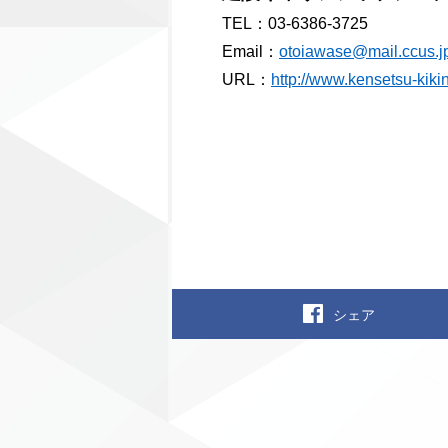
TEL：03-6386-3725
Email：
otoiawase@mail.ccus.j
URL：
http://www.kensetsu-kikin
シェア