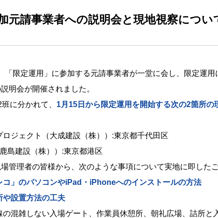
参加元請事業者への説明会と現地視察につい
3日に、「限定運用」に参加する元請事業者が一堂に会し、限定運
の説明会が開催されました。
2班に分かれて、
1月15日から限定運用を開始する次の2箇所の
プロジェクト（大成建設（株））:東京都千代田区
鹿島建設（株））:東京都港区
現場管理者の皆様から、次のような事項について実地に即した
コ」のパソコンやiPad・iPhoneへのインストールの方法
所や設置方法の工夫
線の混雑しない入場ゲート、作業員休憩所、朝礼広場、詰所と