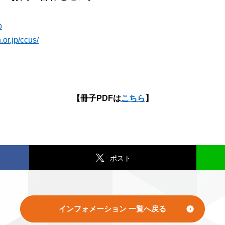
p
.or.jp/ccus/
【冊子PDFは
こちら
】
ポスト
インフォメーション 一覧へ戻る