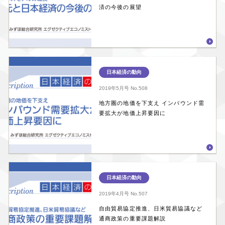
済の今後の展望
日本経済の動向
2019年5月号
No.508
地方圏の地価を下支え インバウンド需
要拡大が地価上昇要因に
日本経済の動向
2019年4月号
No.507
自由貿易協定推進、日米貿易協議など
通商政策の重要課題解説