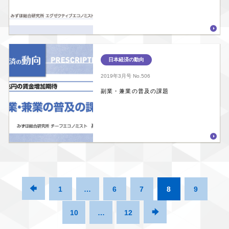
日本経済の動向
2019年3月号
No.506
副業・兼業の普及の課題

1
…
6
7
8
9
10
…
12
