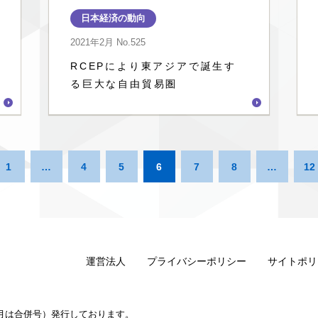
日本経済の動向
2021年2月
No.525
RCEPにより東アジアで誕生す
る巨大な自由貿易圏
1
…
4
5
6
7
8
…
12
運営法人
プライバシーポリシー
サイトポリ
1月は合併号）発行しております。