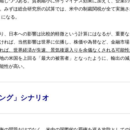
縮しつつある。貿易縮小に伴うマイナス効果に加えて、企業の
。みずほ総合研究所の試算では、米中の制裁関税が全て実施さ
とになる。
り、日本への影響は比較的軽微という計算にはなるが、重要な
ければ、当然影響は世界に伝播し、株価や為替など、金融市場
れば、世界経済が失速、景気後退入りを余儀なくされる可能性
地の米国を上回る「最大の被害者」となったように、輸出の減
能性が高い。
ング」シナリオ
衡の問題だけでなく、米中の国際的な覇権を巡る攻防としての