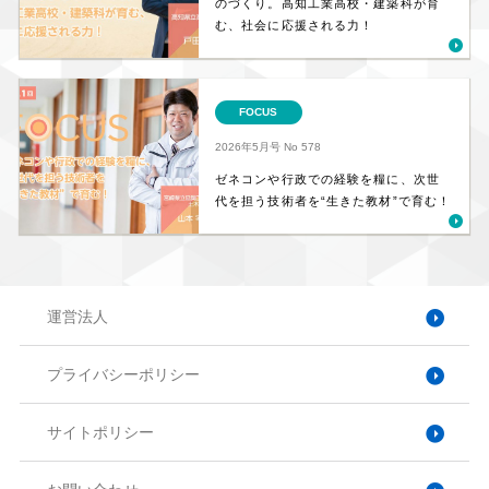
のづくり。高知工業高校・建築科が育
む、社会に応援される力！
FOCUS
2026年5月号
No 578
ゼネコンや行政での経験を糧に、次世
代を担う技術者を“生きた教材”で育む！
運営法人
プライバシーポリシー
サイトポリシー