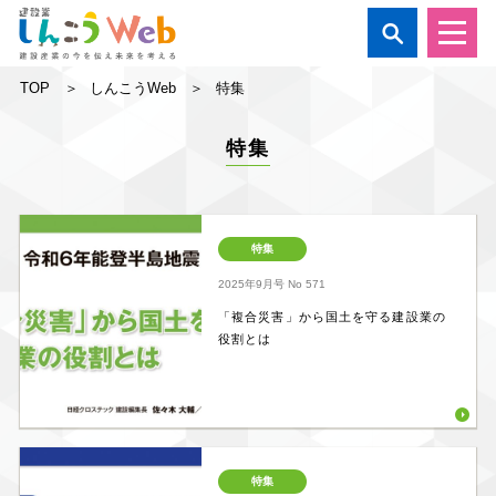

TOP
しんこうWeb
特集
特集
特集
2025年9月号
No 571
「複合災害」から国土を守る建設業の
役割とは
特集