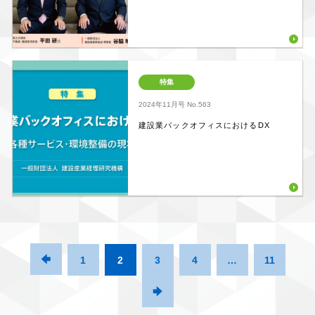
特集
2024年11月号
No.563
建設業バックオフィスにおけるDX

1
2
3
4
…
11
