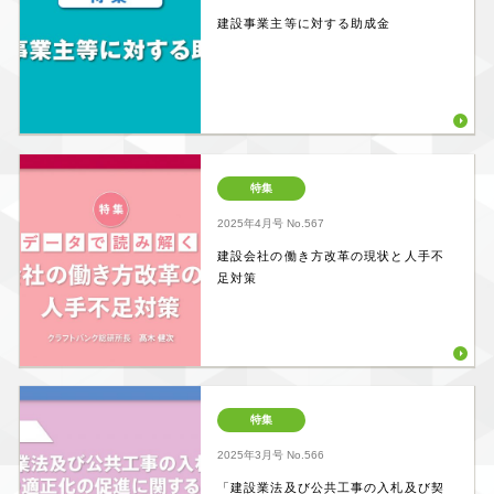
建設事業主等に対する助成金
特集
2025年4月号
No.567
建設会社の働き方改革の現状と人手不
足対策
特集
2025年3月号
No.566
「建設業法及び公共工事の入札及び契