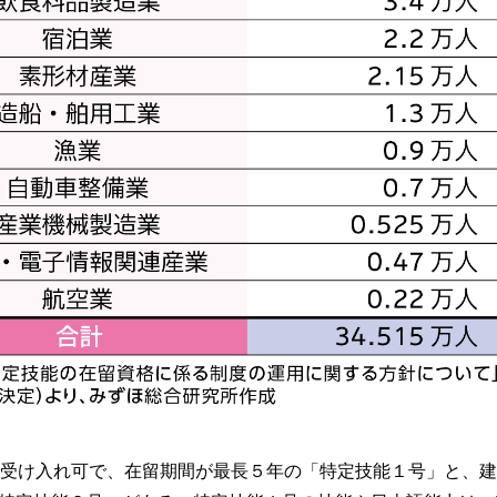
で受け入れ可で、在留期間が最長５年の「特定技能１号」と、