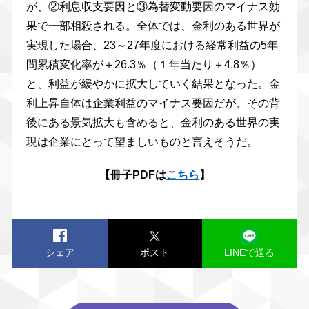
が、②利息収支要因と③為替変動要因のマイナス効
果で一部相殺される。全体では、金利のある世界が
実現した場合、23～27年度における経常利益の5年
間累積変化率が＋26.3％（１年当たり＋4.8％）
と、利益が緩やかに拡大していく結果となった。金
利上昇自体は企業利益のマイナス要因だが、その背
後にある景気拡大も含めると、金利のある世界の実
現は企業にとって望ましいものと言えそうだ。
【冊子PDFは
こちら
】
シェア
ポスト
LINEで送る