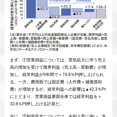
まず、①営業損益については、景気拡大に伴う売上
高の増加を受けて限界利益（売上高－変動費）が増
加し、経常利益が5年間で＋74.9％Pt押し上げられ
る。一方、費用面では固定費（人件費＋減価償却
費）が増加するが、経常利益への影響は▲42.3％Pt
にとどまり、営業損益要因全体では経常利益を＋
32.6％Pt押し上げる計算だ。
次に、②利息収支については、金利上昇に伴い、支