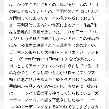
は、かつてこの地に多くの工場があり、ものづくり
の拠点となっていたため。再開発のときにほとんど
が閉鎖してしまったが、その息吹を残しておこう
と、再開発時に国内外の作家によるアート作品7作
品を敷地内に設置が決まった。これがアートヴィレ
ッジという名称の由来にもなったのだ。この作品の
ほか、公園内に設置された三澤憲司《光の滝》や、
ピーマンの形をした大林組＋アトリエ・ジーアンド
ビー《Street Pepper（Flowps）》など大崎のシン
ボルとしてアートヴィレッジ内に点在している。そ
のなかでも、やはり赤いとんがり帽子（フリジア
帽）にあごひげを蓄えた年齢不詳のおじさん像は山
手線内から見えるため特に人気。ちなみに、彼の姿
はヨーロッパで庭の守り神として知られている「ガ
ーデン・ノーム」の姿を下敷きにしたもの。ヨーロ
ッパのガーデニングをする家の庭ではさまざまなタ