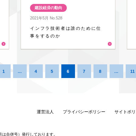
建設経済の動向
2021年5月
No.528
インフラ技術者は誰のために仕
事をするのか
1
…
4
5
6
7
8
…
11
運営法人
プライバシーポリシー
サイトポリ
1月は合併号）発行しております。