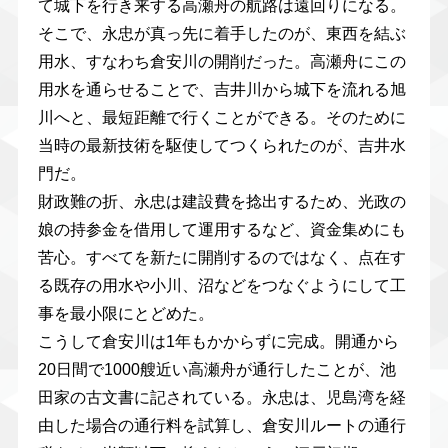
て城下を行き来する高瀬舟の航路は遠回りになる。
そこで、永忠が真っ先に着手したのが、東西を結ぶ
用水、すなわち倉安川の開削だった。高瀬舟にこの
用水を通らせることで、吉井川から城下を流れる旭
川へと、最短距離で行くことができる。そのために
当時の最新技術を駆使してつくられたのが、吉井水
門だ。
財政難の折、永忠は建設費を捻出するため、光政の
娘の持参金を借用して運用するなど、資金集めにも
苦心。すべてを新たに開削するのではなく、点在す
る既存の用水や小川、沼などをつなぐようにして工
事を最小限にとどめた。
こうして倉安川は1年もかからずに完成。開通から
20日間で1000艘近い高瀬舟が通行したことが、池
田家の古文書に記されている。永忠は、児島湾を経
由した場合の通行料を試算し、倉安川ルートの通行