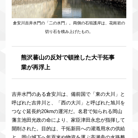
倉安川吉井水門の「二の水門」。両側の石垣護岸は、花崗岩の
切り石を積み上げたもの。
熊沢蕃山の反対で頓挫した大干拓事
業が再浮上
吉井水門のある倉安川は、備前国で「東の大川」と
呼ばれた吉井川と、「西の大川」と呼ばれた旭川を
つなぐ延長約20kmの運河だ。名君で知られる岡山
藩主池田光政の命により、家臣津田永忠が指揮して
開削された。目的は、干拓新田への灌漑用水の供給
と、岡山城下へ年貢米や物資を運ぶ高瀬舟の水路整