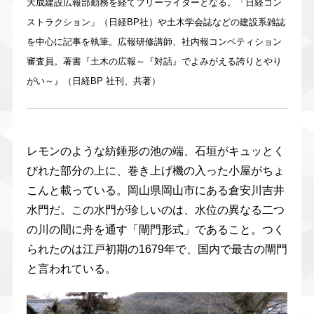
大成建設広報部勤務を経てフリーライターとなる。「日経コン
ストラクション」（日経BP社）や土木学会誌などの建設系雑誌
を中心に記事を執筆。広報研修講師、社内報コンペティション
審査員。著書『土木の広報～『対話』でよみがえる誇りとやり
がい～』（日経BP 社刊、共著）
レモンのような紡錘形の池の端、石垣がキュッとく
びれた部分の上に、巻き上げ機の入った小屋がちょ
こんと載っている。岡山県岡山市にある倉安川吉井
水門だ。この水門が珍しいのは、水位の異なる二つ
の川の間に舟を通す「閘門形式」であること。つく
られたのは江戸初期の1679年で、国内で最古の閘門
と言われている。