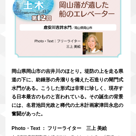
岡山県岡山市の吉井川のほとり。堤防の上を走る県
道の下に、紡錘形の舟溜りを備えた石造りの閘門式
水門がある。こうした形式は非常に珍しく、現存す
る日本最古のものと言われている。その誕生の背景
には、名君池田光政と稀代の土木計画家津田永忠の
奮闘があった。
Photo・Text ： フリーライター 三上 美絵