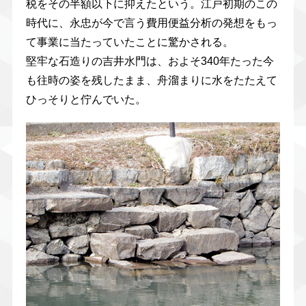
税をその半額以下に抑えたという。江戸初期のこの
時代に、永忠が今で言う費用便益分析の発想をもっ
て事業に当たっていたことに驚かされる。
堅牢な石造りの吉井水門は、およそ340年たった今
も往時の姿を残したまま、舟溜まりに水をたたえて
ひっそりと佇んでいた。