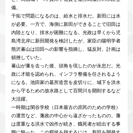
備。
干拓で問題になるのは、給水と排水だ。新田には水
が必要。一方で、海側に新田ができることで旧田は
内陸となり、排水が困難になる。光政は早くから児
島湾北岸に新田開発を検討したが、家臣の陽明学者
熊沢蕃山は旧田への影響を指摘し、猛反対。計画は
頓挫していた。
蕃山が藩を去った後、頭角を現したのが永忠だ。光
政に才能を認められ、インフラ整備を任されるよう
になる。池田家の墓所造営を皮切りに、城下を洪水
から守るための放水路として百間川を開削するなど
大活躍。
一時期は閑谷学校（日本最古の庶民のための学校）
の運営など、藩政の中心から遠ざかったものの、藩
は度重なる洪水で凶作が続き、餓死者が続出する事
態に陥った。この窮状を脱するには、新田を開発す