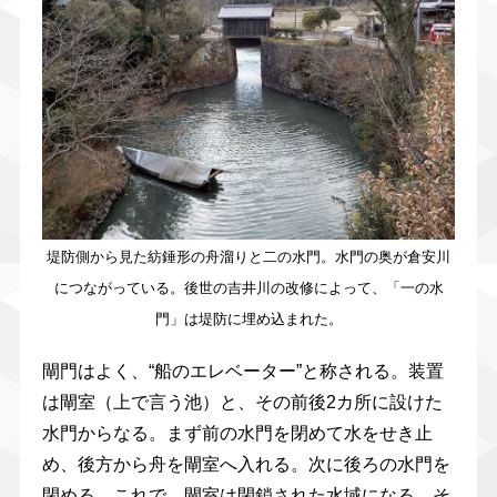
堤防側から見た紡錘形の舟溜りと二の水門。水門の奥が倉安川
につながっている。後世の吉井川の改修によって、「一の水
門」は堤防に埋め込まれた。
閘門はよく、“船のエレベーター”と称される。装置
は閘室（上で言う池）と、その前後2カ所に設けた
水門からなる。まず前の水門を閉めて水をせき止
め、後方から舟を閘室へ入れる。次に後ろの水門を
閉める。これで、閘室は閉鎖された水域になる。そ