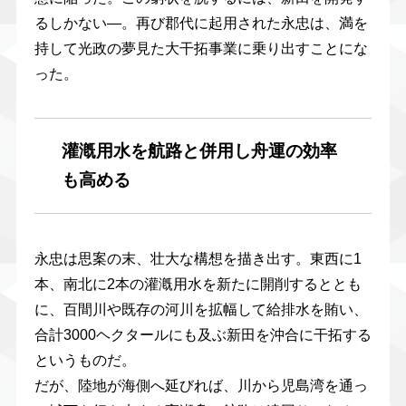
るしかない―。再び郡代に起用された永忠は、満を
持して光政の夢見た大干拓事業に乗り出すことにな
った。
灌漑用水を航路と併用し舟運の効率
も高める
永忠は思案の末、壮大な構想を描き出す。東西に1
本、南北に2本の灌漑用水を新たに開削するととも
に、百間川や既存の河川を拡幅して給排水を賄い、
合計3000ヘクタールにも及ぶ新田を沖合に干拓する
というものだ。
だが、陸地が海側へ延びれば、川から児島湾を通っ