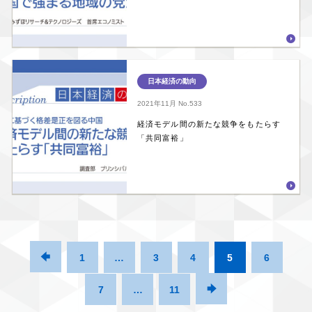
日本経済の動向
2021年11月
No.533
経済モデル間の新たな競争をもたらす
「共同富裕」

1
…
3
4
5
6
7
…
11
