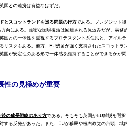
の英国との連携は有益なはずだ。
ドとスコットランドを巡る問題の行方
である。ブレグジット後
る方向にある。厳密な国境復活は回避される見込みだが、実務
英国との一体性を重視するプロテスタント系住民と、アイルラ
るリスクもある。他方、EU残留が強く支持されたスコットラ
英国が安定性のある形で一体感を維持することができるかが問
長性の見極めが重要
今後の成長戦略のあり方
である。そもそも英国がEU離脱を選択
対する反発があった。また、EUが移民や極右政党の台頭、域