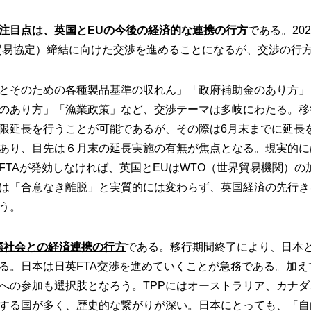
注目点は、英国とEUの今
後の経済的な連携の行方
である。20
由貿易協定）締結に向けた交渉を進めることになるが、交渉の行
とそのための各種製品基準の収れん」「政府補助金のあり方」
のあり方」「漁業政策」など、交渉テーマは多岐にわたる。移
限延長を行うことが可能であるが、その際は6月末までに延長
あり、目先は６月末の延長実施の有無が焦点となる。現実的に
FTAが発効しなければ、英国とEUはWTO（世界貿易機関）
は「合意なき離脱」と実質的には変わらず、英国経済の先行き
う。
際社会との経済連携の
行方
である。移行期間終了により、日本と
れる。日本は日英FTA交渉を進めていくことが急務である。加え
への参加も選択肢となろう。TPPにはオーストラリア、カナ
する国が多く、歴史的な繋がりが深い。日本にとっても、「自