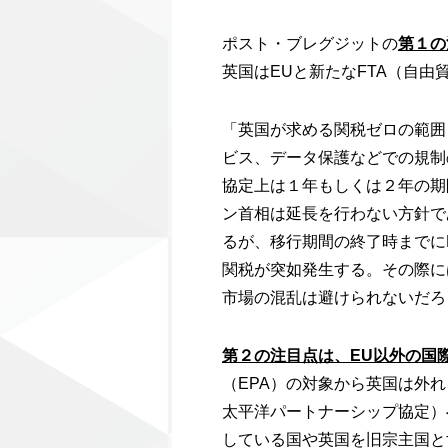
ポスト・ブレグジットの
第１の
英国はEUと新たなFTA（自
「英国が求める関税ゼロの範囲
ビス、データ保護などでの規制
協定上は１年もしくは２年の期
ン首相は延長を行わない方針で
るが、移行期間の終了時までに
関税が突如発生する。その際に
市場の混乱は避けられないだろ
第２の注目点は、EU以外の国
（EPA）の対象から英国は外
太平洋パートナーシップ協定）
している国や英国を旧宗主国と