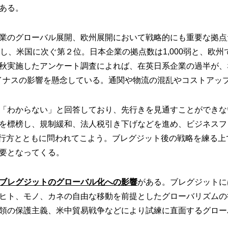
ある。
業のグローバル展開、欧州展開において戦略的にも重要な拠点
達し、米国に次ぐ第２位。日本企業の拠点数は1,000弱と、欧
秋実施したアンケート調査によれば、在英日系企業の過半が、
イナスの影響を懸念している。通関や物流の混乱やコストアッ
「わからない」と回答しており、先行きを見通すことができな
を標榜し、規制緩和、法人税引き下げなどを進め、ビジネスフ
の行方とともに問われてこよう。ブレグジット後の戦略を練る上
要となってくる。
ブレグジットのグローバ
ル化への影響
がある。ブレグジットに
ヒト、モノ、カネの自由な移動を前提としたグローバリズムの
領の保護主義、米中貿易戦争などにより試練に直面するグロー