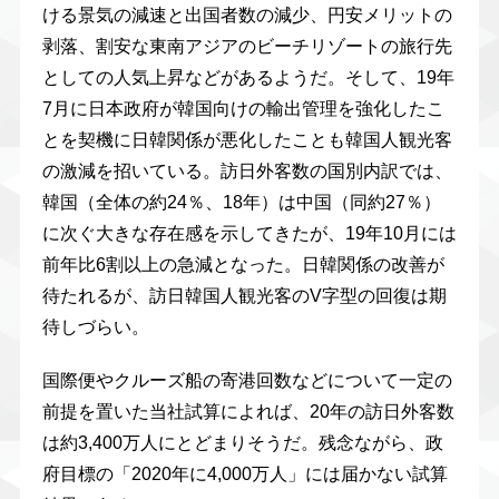
ける景気の減速と出国者数の減少、円安メリットの
剥落、割安な東南アジアのビーチリゾートの旅行先
としての人気上昇などがあるようだ。そして、19年
7月に日本政府が韓国向けの輸出管理を強化したこ
とを契機に日韓関係が悪化したことも韓国人観光客
の激減を招いている。訪日外客数の国別内訳では、
韓国（全体の約24％、18年）は中国（同約27％）
に次ぐ大きな存在感を示してきたが、19年10月には
前年比6割以上の急減となった。日韓関係の改善が
待たれるが、訪日韓国人観光客のV字型の回復は期
待しづらい。
国際便やクルーズ船の寄港回数などについて一定の
前提を置いた当社試算によれば、20年の訪日外客数
は約3,400万人にとどまりそうだ。残念ながら、政
府目標の「2020年に4,000万人」には届かない試算