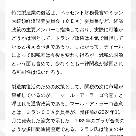
特に製造業の復活は、ベッセント財務長官やミラン
大統領経済諮問委員会（ＣＥＡ）委員長など、経済
政策の主要メンバーも指摘しており、実際に可能か
どうかは別として、トランプ政権は本気で目指して
いると考えるべきであろう。したがって、ディール
によって関税率は今後も変わり得るが、減税の財源
という面も含めて、少なくとも一律関税が撤回され
る可能性は低いだろう。
製造業復活のための政策として、関税の次に市場が
警戒しているのが、「マール・ア・ラーゴ合意」と
呼ばれる通貨政策である。マール・ア・ラーゴ合意
とは、ミランＣＥＡ委員長が、就任前の2024年11
月に発表した論文で示した、1985年のプラザ合意の
ような多国間通貨協定である。ミラン氏は論文の中