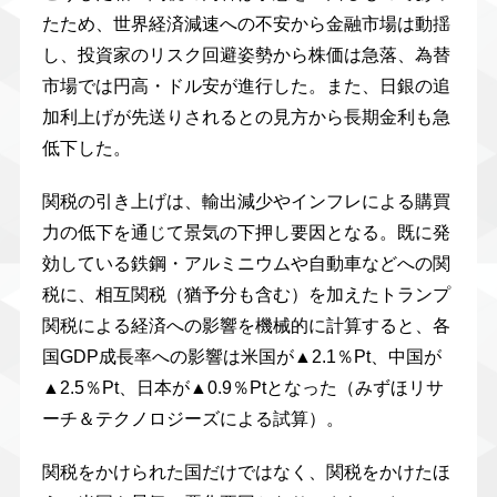
たため、世界経済減速への不安から金融市場は動揺
し、投資家のリスク回避姿勢から株価は急落、為替
市場では円高・ドル安が進行した。また、日銀の追
加利上げが先送りされるとの見方から長期金利も急
低下した。
関税の引き上げは、輸出減少やインフレによる購買
力の低下を通じて景気の下押し要因となる。既に発
効している鉄鋼・アルミニウムや自動車などへの関
税に、相互関税（猶予分も含む）を加えたトランプ
関税による経済への影響を機械的に計算すると、各
国GDP成長率への影響は米国が▲2.1％Pt、中国が
▲2.5％Pt、日本が▲0.9％Ptとなった（みずほリサ
ーチ＆テクノロジーズによる試算）。
関税をかけられた国だけではなく、関税をかけたほ